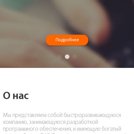
Подробнее
Подробнее
Подробнее
О нас
Мы представляем собой быстроразвивающуюся
компанию, занимающуюся разработкой
программного обеспечения, и имеющую богатый